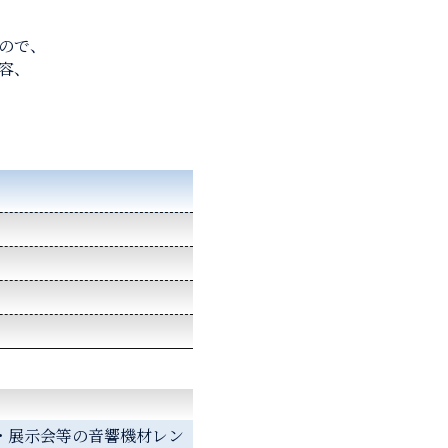
ので、
容、
・展示会等の音響機材レン